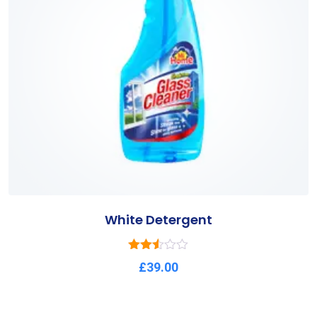
White Detergent
Rated
£
39.00
3.58
out of 5