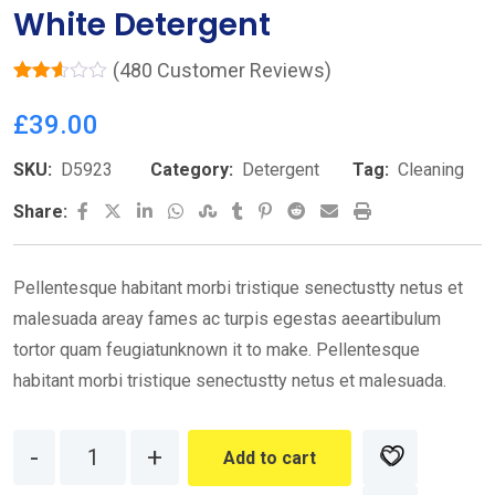
White Detergent
(
480
Customer Reviews)
Rated
480
2.55
£
39.00
out of
5
base
SKU:
D5923
Category:
Detergent
Tag:
Cleaning
d on
custo
Share:
mer
rating
s
Pellentesque habitant morbi tristique senectustty netus et
malesuada areay fames ac turpis egestas aeeartibulum
tortor quam feugiatunknown it to make. Pellentesque
habitant morbi tristique senectustty netus et malesuada.
Add to cart