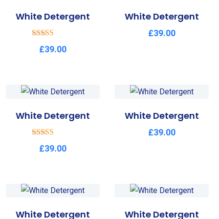
White Detergent
White Detergent
£
39.00
Rated
£
39.00
3.58
out of 5
White Detergent
White Detergent
£
39.00
Rated
£
39.00
2.52
out of
5
White Detergent
White Detergent