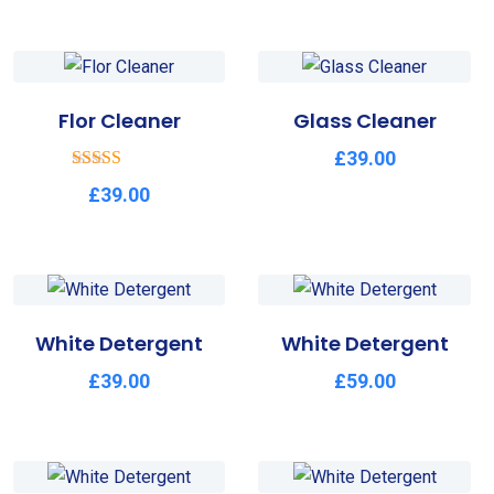
Flor Cleaner
Glass Cleaner
£
39.00
Rated
£
39.00
2.61
out of
5
White Detergent
White Detergent
£
39.00
£
59.00