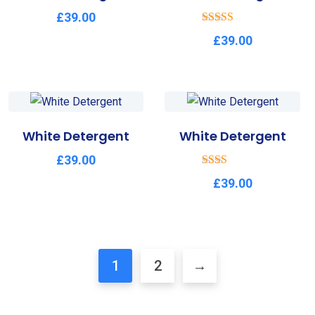
£
39.00
Rated
£
39.00
3.50
out of 5
White Detergent
White Detergent
£
39.00
Rate
£
39.00
d
2.00
out
of 5
1
2
→