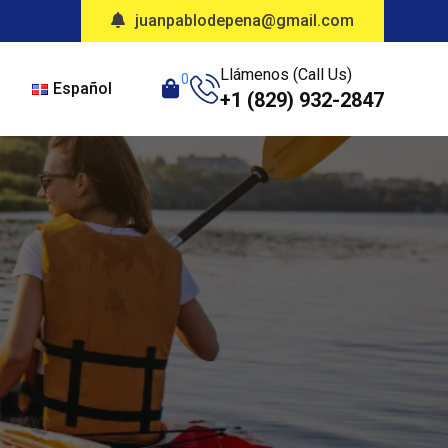
juanpablodepena@gmail.com
Llámenos (Call Us)
0
Español
+1 (829) 932-2847