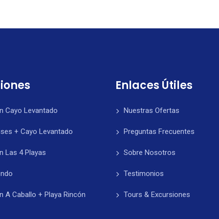
siones
Enlaces Útiles
ón Cayo Levantado
Nuestras Ofertas
ises + Cayo Levantado
Preguntas Frecuentes
n Las 4 Playas
Sobre Nosotros
ondo
Testimonios
n A Caballo + Playa Rincón
Tours & Excursiones