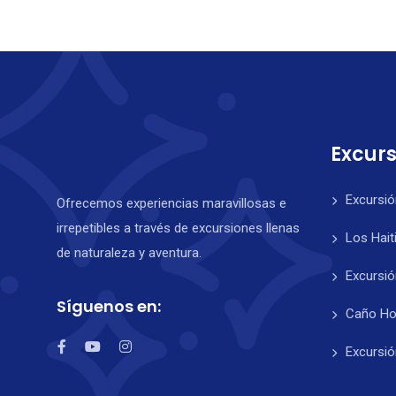
Excur
Excursi
Ofrecemos experiencias maravillosas e
irrepetibles a través de excursiones llenas
Los Hait
de naturaleza y aventura.
Excursió
Síguenos en:
Caño H
Excursió